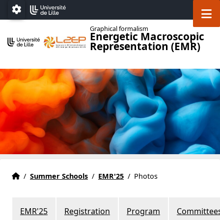
Accéder au menu principal
Accéder au contenu
M
Paramétrage
Graphical formalism
Energetic Macroscopic
Representation (EMR)
Home
Accueil
/
Summer Schools
/
EMR'25
/
Photos
EMR'25
Registration
Program
Committee